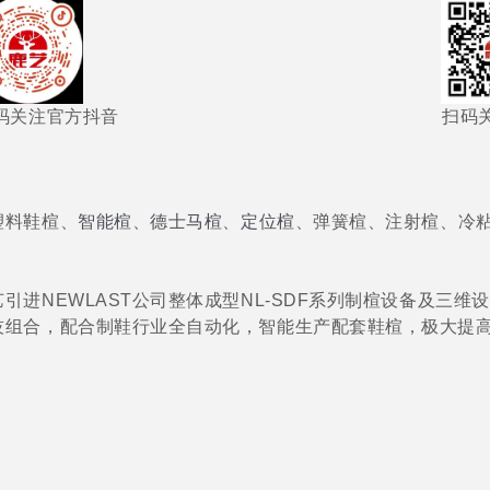
码关注官方抖音 扫码关注
塑料鞋楦、
智能楦
、
德士马楦
、
定位楦
、弹簧楦、注射楦、冷
EWLAST公司整体成型NL-SDF系列制楦设备及三维设计软件
技组合，配合制鞋行业全自动化，智能生产配套鞋楦，极大提