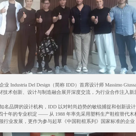
ria Del Design（简称 IDD）首席设计师 Massimo Giussan
材技术创新、设计与制造融合展开深度交流，为行业合作注入新
N 等全球知名品牌的设计机构，IDD 以对时尚趋势的敏锐捕捉和创
年的专业积淀 —— 从 1988 年率先采用塑料生产鞋楦替代木材
破引领行业发展，更作为参与起草《中国鞋楦系列》国家标准的企