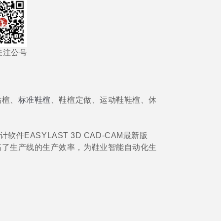
公号
粘楦、
标准鞋楦
、鞋楦定做、运动鞋鞋楦、休
EASYLAST 3D CAD-CAM最新版
高了生产线的生产效率，为鞋业智能自动化生