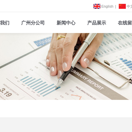
English
|
中
我们
广州分公司
新闻中心
产品展示
在线留