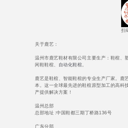
扫
关于鹿艺：
温州市鹿艺鞋材有限公司主要生产：鞋楦、
闲鞋鞋楦、
自动化鞋楦
。
鹿艺是鞋楦、智能鞋楦的专业生产厂家。鹿艺引进N
本。这一全球最先进的鞋楦原型加工的高科
产提供解决方案！
温州总部
总部地址 :中国鞋都三期丁桥路136号
广东分部