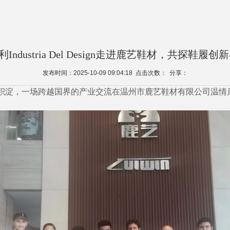
利Industria Del Design走进鹿艺鞋材，共探鞋
发布时间：2025-10-09 09:04:18 点击次数： 分享：
积淀，一场跨越国界的产业交流在温州市鹿艺鞋材有限公司温情