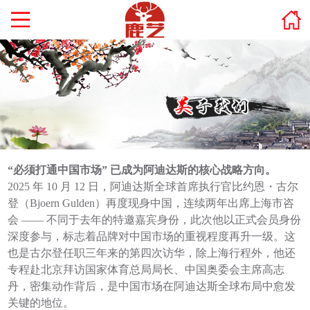
“必须打通中国市场” 已成为阿迪达斯的核心战略方向。
2025 年 10 月 12 日，阿迪达斯全球首席执行官比约恩・古尔
登（Bjoern Gulden）再度现身中国，连续两年出席上海市咨
会 —— 不同于去年的特邀嘉宾身份，此次他以正式会员身份
深度参与，标志着品牌对中国市场的重视程度再升一级。这
也是古尔登任职三年来的第四次访华，除上海行程外，他还
专程赴北京拜访国家体育总局局长、中国奥委会主席高志
丹，密集动作背后，是中国市场在阿迪达斯全球布局中愈发
关键的地位。