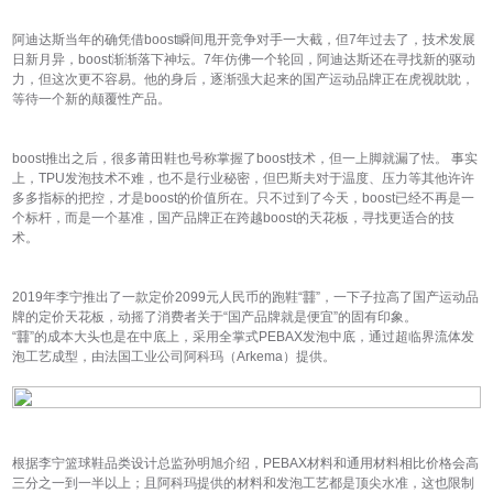
阿迪达斯当年的确凭借boost瞬间甩开竞争对手一大截，但7年过去了，技术发展
日新月异，boost渐渐落下神坛。7年仿佛一个轮回，阿迪达斯还在寻找新的驱动
力，但这次更不容易。他的身后，逐渐强大起来的国产运动品牌正在虎视眈眈，
等待一个新的颠覆性产品。
boost推出之后，很多莆田鞋也号称掌握了boost技术，但一上脚就漏了怯。 事实
上，TPU发泡技术不难，也不是行业秘密，但巴斯夫对于温度、压力等其他许许
多多指标的把控，才是boost的价值所在。只不过到了今天，boost已经不再是一
个标杆，而是一个基准，国产品牌正在跨越boost的天花板，寻找更适合的技
术。
2019年李宁推出了一款定价2099元人民币的跑鞋“䨻”，一下子拉高了国产运动品
牌的定价天花板，动摇了消费者关于“国产品牌就是便宜”的固有印象。
“䨻”的成本大头也是在中底上，采用全掌式PEBAX发泡中底，通过超临界流体发
泡工艺成型，由法国工业公司阿科玛（Arkema）提供。
根据李宁篮球鞋品类设计总监孙明旭介绍，PEBAX材料和通用材料相比价格会高
三分之一到一半以上；且阿科玛提供的材料和发泡工艺都是顶尖水准，这也限制