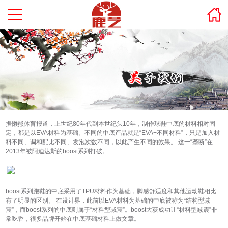
据懒熊体育报道，上世纪80年代到本世纪头10年，制作球鞋中底的材料相对固
定，都是以EVA材料为基础。不同的中底产品就是“EVA+不同材料”，只是加入材
料不同、调和配比不同、发泡次数不同，以此产生不同的效果。 这一“垄断”在
2013年被阿迪达斯的boost系列打破。
boost系列跑鞋的中底采用了TPU材料作为基础，脚感舒适度和其他运动鞋相比
有了明显的区别。 在设计界，此前以EVA材料为基础的中底被称为“结构型减
震”，而boost系列的中底则属于“材料型减震”。boost大获成功让“材料型减震”非
常吃香，很多品牌开始在中底基础材料上做文章。