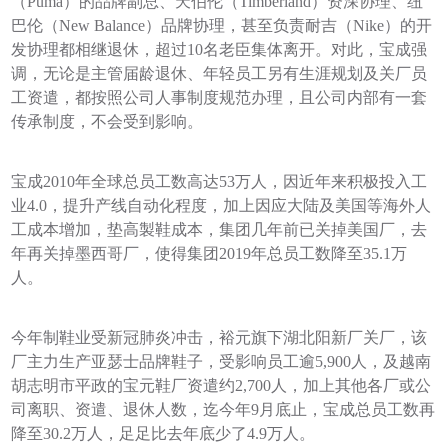
（Puma）的品牌副总、天伯伦（Timberland）资深协理、纽
巴伦（New Balance）品牌协理，甚至负责耐吉（Nike）的开
发协理都相继退休，超过10名老臣集体离开。对此，宝成强
调，无论是主管届龄退休、年轻员工另有生涯规划及关厂员
工资遣，都按照公司人事制度规范办理，且公司内部有一套
传承制度，不会受到影响。
宝成2010年全球总员工数高达53万人，因近年来积极投入工
业4.0，提升产线自动化程度，加上因应大陆及美国等海外人
工成本增加，垫高製鞋成本，集团几年前已关掉美国厂，去
年再关掉墨西哥厂，使得集团2019年总员工数降至35.1万
人。
今年制鞋业受新冠肺炎冲击，裕元旗下湖北阳新厂关厂，该
厂主力生产亚瑟士品牌鞋子，受影响员工逾5,900人，及越南
胡志明市平政的宝元鞋厂资遣约2,700人，加上其他各厂或公
司离职、资遣、退休人数，迄今年9月底止，宝成总员工数再
降至30.2万人，足足比去年底少了4.9万人。