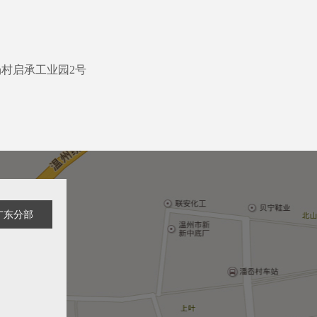
场村启承工业园2号
广东分部