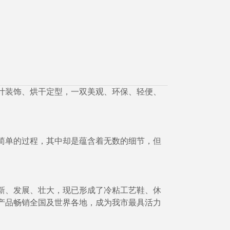
计装饰、烘干定型，一双美观、环保、轻便、
似简单的过程，其中却是蕴含着无数的细节，但
新、发展、壮大，现已形成了冷粘工艺鞋、休
产品畅销全国及世界各地，成为我市最具活力