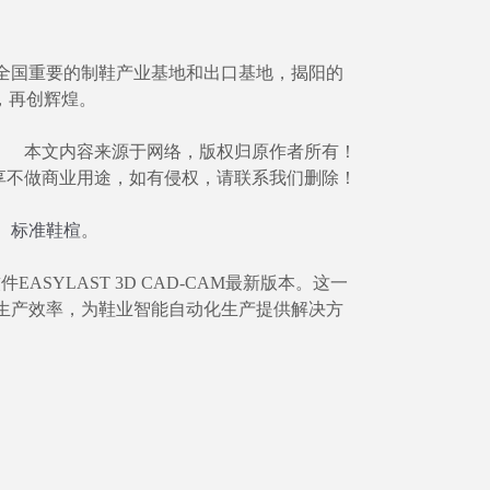
全国重要的制鞋产业基地和出口基地，揭阳的
，再创辉煌。
本文内容来源于网络，版权归原作者所有！
享不做商业用途，如有侵权，请联系我们删除！
、
标准鞋楦
。
SYLAST 3D CAD-CAM最新版本。这一
生产效率，为鞋业智能自动化生产提供解决方