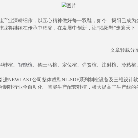
鞋产业深耕细作，以匠心精神做好每一双鞋，如今，揭阳已成为
鞋业将继续在传承中积淀，在发展中创新，让“揭阳鞋”走遍天下
文章转载分
料鞋楦、
智能楦
、德士马楦、定位楦、弹簧楦、注射楦、冷粘楦
EWLAST公司整体成型NL-SDF系列制楦设备及三维设计软件EA
合制鞋行业全自动化，智能生产配套鞋楦，极大提高了生产线的