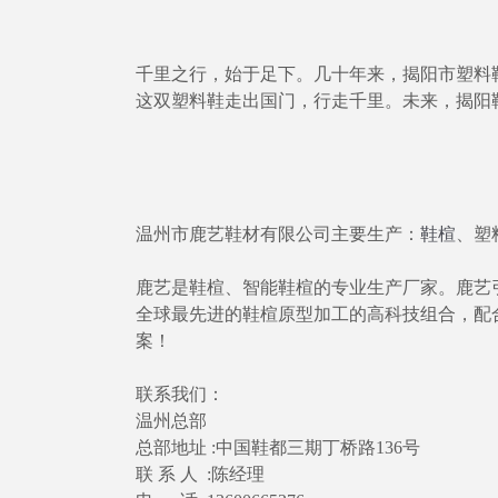
千里之行，始于足下。几十年来，揭阳市塑料
这双塑料鞋走出国门，行走千里。未来，揭阳
温州市鹿艺鞋材有限公司主要生产：
鞋楦
、塑
鹿艺是鞋楦、智能鞋楦的专业生产厂家。鹿艺引进N
全球最先进的鞋楦原型加工的高科技组合，配
案！
联系我们：
温州总部
总部地址 :中国鞋都三期丁桥路136号
联 系 人 :陈经理