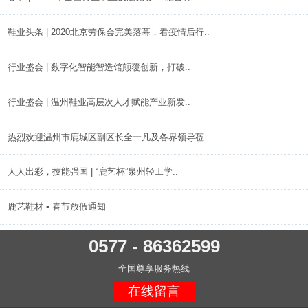
鞋业头条 | 2020北京劳保会完美落幕，看疫情后行..
行业盛会 | 数字化智能智造馆颠覆创新，打破..
行业盛会 | 温州鞋业高层次人才赋能产业新发..
热烈欢迎温州市鹿城区副区长全一凡及各界领导莅..
人人出彩，技能强国 | “鹿艺杯”泉州轻工学..
鹿艺鞋材 • 春节放假通知
0577 - 86362599
全国尊享服务热线
在线留言